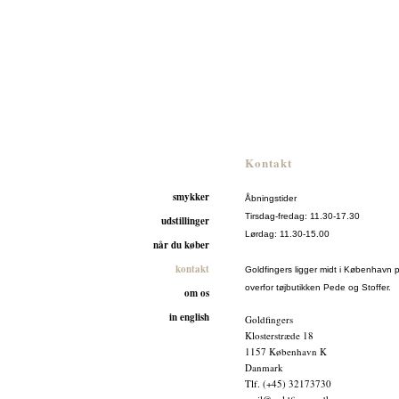
Goldfingers
Kontakt
smykker
Åbningstider
Tirsdag-fredag: 11.30-17.30
udstillinger
Lørdag: 11.30-15.00
når du køber
kontakt
Goldfingers ligger midt i København p
overfor tøjbutikken Pede og Stoffer.
om os
in english
Goldfingers
Klosterstræde 18
1157 København K
Danmark
Tlf. (+45) 32173730