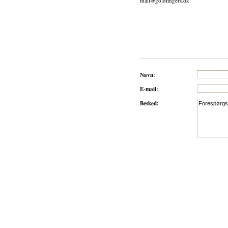
mail@goldfingers.dk
Navn:
E-mail:
Besked: